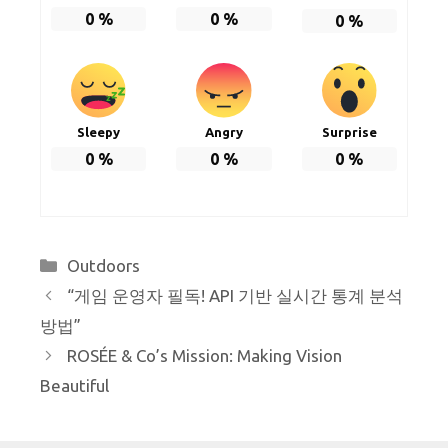
0
%
0
%
0
%
Sleepy
Angry
Surprise
0
%
0
%
0
%
Categories
Outdoors
“게임 운영자 필독! API 기반 실시간 통계 분석
방법”
ROSÉE & Co’s Mission: Making Vision
Beautiful