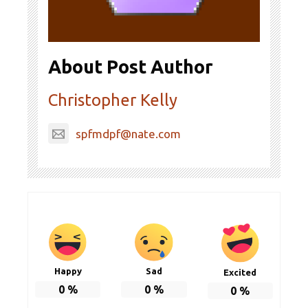
About Post Author
Christopher Kelly
spfmdpf@nate.com
Happy
Sad
Excited
0
%
0
%
0
%