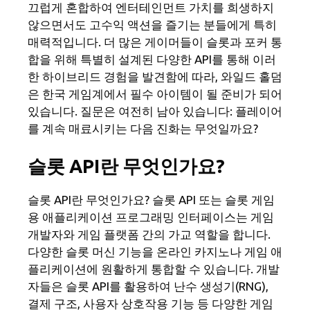
끄럽게 혼합하여 엔터테인먼트 가치를 희생하지
않으면서도 고수익 액션을 즐기는 분들에게 특히
매력적입니다. 더 많은 게이머들이 슬롯과 포커 통
합을 위해 특별히 설계된 다양한 API를 통해 이러
한 하이브리드 경험을 발견함에 따라, 와일드 홀덤
은 한국 게임계에서 필수 아이템이 될 준비가 되어
있습니다. 질문은 여전히 남아 있습니다: 플레이어
를 계속 매료시키는 다음 진화는 무엇일까요?
슬롯 API란 무엇인가요?
슬롯 API란 무엇인가요? 슬롯 API 또는 슬롯 게임
용 애플리케이션 프로그래밍 인터페이스는 게임
개발자와 게임 플랫폼 간의 가교 역할을 합니다.
다양한 슬롯 머신 기능을 온라인 카지노나 게임 애
플리케이션에 원활하게 통합할 수 있습니다. 개발
자들은 슬롯 API를 활용하여 난수 생성기(RNG),
결제 구조, 사용자 상호작용 기능 등 다양한 게임