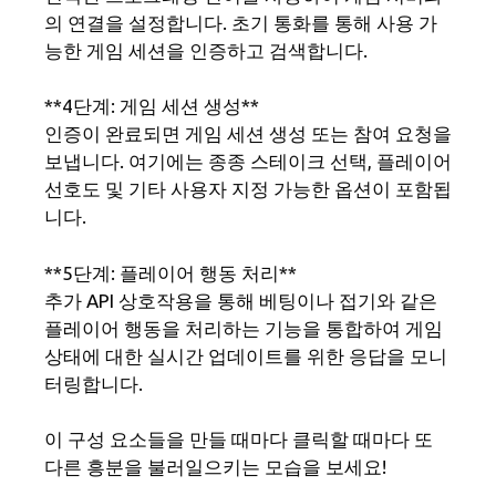
의 연결을 설정합니다. 초기 통화를 통해 사용 가
능한 게임 세션을 인증하고 검색합니다.
**4단계: 게임 세션 생성**
인증이 완료되면 게임 세션 생성 또는 참여 요청을
보냅니다. 여기에는 종종 스테이크 선택, 플레이어
선호도 및 기타 사용자 지정 가능한 옵션이 포함됩
니다.
**5단계: 플레이어 행동 처리**
추가 API 상호작용을 통해 베팅이나 접기와 같은
플레이어 행동을 처리하는 기능을 통합하여 게임
상태에 대한 실시간 업데이트를 위한 응답을 모니
터링합니다.
이 구성 요소들을 만들 때마다 클릭할 때마다 또
다른 흥분을 불러일으키는 모습을 보세요!