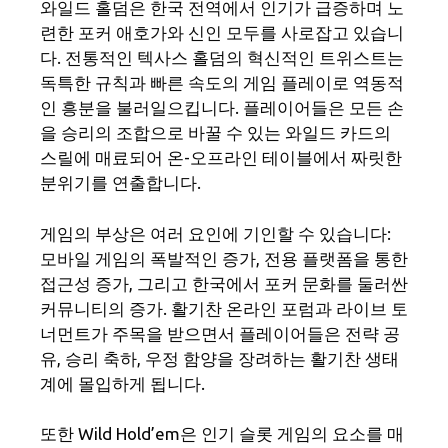
와일드 홀덤은 한국 전역에서 인기가 급증하며 노
련한 포커 애호가와 신인 모두를 사로잡고 있습니
다. 전통적인 텍사스 홀덤의 혁신적인 트위스트는
독특한 규칙과 빠른 속도의 게임 플레이로 역동적
인 흥분을 불러일으킵니다. 플레이어들은 모든 손
을 승리의 조합으로 바꿀 수 있는 와일드 카드의
스릴에 매료되어 온-오프라인 테이블에서 짜릿한
분위기를 연출합니다.
게임의 부상은 여러 요인에 기인할 수 있습니다:
모바일 게임의 폭발적인 증가, 전용 플랫폼을 통한
접근성 증가, 그리고 한국에서 포커 문화를 둘러싼
커뮤니티의 증가. 활기찬 온라인 포럼과 라이브 토
너먼트가 주목을 받으면서 플레이어들은 전략 공
유, 승리 축하, 우정 함양을 장려하는 활기찬 생태
계에 몰입하게 됩니다.
또한 Wild Hold’em은 인기 슬롯 게임의 요소를 매