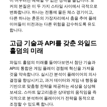
이 어우러진 예측할 수 없는 성격을 즐깁니다. 포
커의 본질은 이 두 가지 스타일 사이에서 극적으로
변화합니다. 하나는 전통에 물든 체스 경기이고,
다른 하나는 혼돈의 가장자리에서 춤을 추며 플레
이어들이 이전과는 다른 위험을 감수하도록 유도
합니다.
고급 기술과 API를 갖춘 와일드
홀덤의 미래
와일드 홀덤의 미래를 들여다보면서 첨단 기술과
API의 통합은 게임 플레이 경험에 혁신을 가져올
것을 약속합니다. 실시간 분석이 플레이어의 의사
결정을 향상시키고, 과거 데이터와 게임 내 행동을
기반으로 맞춤형 전략을 제공하는 세상을 상상해
보세요. 스마트 알고리즘은 상대방의 움직임을 즉
각적으로 분석하여 플레이어가 전략을 동적으로
조정할 수 있도록 합니다.