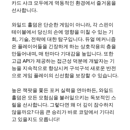
카드 샤크 모두에게 역동적인 환경에서 즐거움을
선사합니다.
와일드 홀덤은 단순한 게임이 아니라, 각 스핀이
테이블에서 당신의 손에 영향을 미칠 수 있는 기
회, 기술, 전략에 대한 탐구입니다. 듀얼 메커니즘
은 플레이어들을 긴장하게 하는 상호작용의 층을
만들어내며, 매 턴마다 기대감을 높입니다. 또한
고급 API가 제공하는 접근성 덕분에 개발자는 기
능을 지속적으로 향상시켜 구석구석 새로운 반전
으로 게임 플레이의 신선함을 보장할 수 있습니다.
높은 잭팟을 쫓든 포커 실력을 연마하든, 와일드
홀덤은 모든 모험심을 불러일으키는 독보적인 스
릴을 선사합니다. 그렇다면 왜 더 깊이 잠수하지
않을까요? 다음 큰 승리가 바로 코앞에서 기다리
고 있을지도 모릅니다!