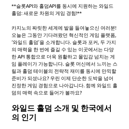
**슬롯API와 홀덤API를 동시에 지원하는 와일드
홀덤: 새로운 차원의 게임 경험!**
카지노의 짜릿한 세계에 발을 들여놓으신 여러분!
오늘은 그동안 기다려왔던 혁신적인 게임 플랫폼,
‘와일드 홀덤’을 소개합니다. 슬롯과 포커, 두 가지
의 매력을 한 번에 즐길 수 있는 이곳에서는 다양
한 API 통합으로 더욱 원활하고 몰입감 넘치는 게
임 플레이가 가능합니다. 슬롯 머신에서 느끼는 스
릴과 홀덤 테이블의 전략적 재미를 동시에 만끽할
준비가 되셨나요? 우린 이제 단순한 도박을 넘어
진정한 게임 경험으로 나아갑니다. 함께 와일드 홀
덤의 매력 속으로 들어가 볼까요?
와일드 홀덤 소개 및 한국에서
의 인기