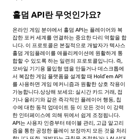
홀덤 API란 무엇인가요?
온라인 게임 분야에서 홀덤 API는 플레이어와 복
잡한 포커 세계를 연결하는 중요한 다리 역할을 합
니다. 이 프로토콜은 본질적으로 개발자가 텍사스
홀덤 게임플레이를 애플리케이션에 원활하게 통
합할 수 있도록 하는 일련의 프로토콜입니다. 즉,
모바일 기기용 몰입형 앱을 만들거나 데스크톱에
서 복잡한 게임 플랫폼을 설계할 때 Hold’em API
를 사용하면 게임 메커니즘과 원활한 상호 작용이
가능합니다.상상해 보세요: 실시간 카드 거래, 접
기나 올리기와 같은 즉각적인 플레이어 행동, 칩
수에 대한 동적 업데이트 등 이 모든 것이 이 강력
한 인터페이스에 의해 뒤에서 쉽게 조정됩니다.
API는 사용자 인증부터 테이블 관리, 고급 알고리
즘을 통한 공정한 플레이 보장까지 모든 것을 처리
합니다.또한, 개발자는 규칙을 조정하거나 AI 상대