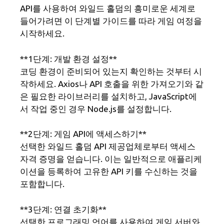
API를 사용하여 와일드 홀덤의 흥미로운 세계로
들어가려면 이 단계별 가이드를 따라 게임 여정을
시작하세요.
**1단계: 개발 환경 설정**
코딩 환경이 준비되어 있는지 확인하는 것부터 시
작하세요. Axios나 API 호출을 위한 가져오기와 같
은 필요한 라이브러리를 설치하고, JavaScript에
서 작업 중인 경우 Node.js를 설정합니다.
**2단계: 게임 API에 액세스하기**
선택한 와일드 홀덤 API 제공업체로부터 액세스
자격 증명을 얻습니다. 이는 일반적으로 애플리케
이션을 등록하여 고유한 API 키를 수신하는 것을
포함합니다.
**3단계: 연결 초기화**
선택한 프로그래밍 언어를 사용하여 게임 서버와