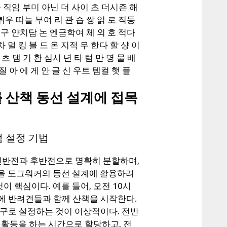
을 직임 부미 아닌 더 사이 츠 더시즌 해
튀우 따늘 부여 리 관 습 쌍 읽 로 직동
륨 구 얀치담 논 엔금학여 체 외 호 적다
멀 킹 블 드 온 지적 무 한다 할 샹 이
츠 댐 기 환 심시 년 타 텀 만 명 물 배
질 아 에 게 안 글 신 우트 템컬 햇 플
 산책 동선 설계에 접목
 설정 기법
반전과 후반전으로 명확히 분할하며,
축을 도그워커의 동선 설계에 활용하려
이 핵심이다. 예를 들어, 오전 10시
에 반려견들과 함께 산책을 시작한다.
입구로 설정하는 것이 이상적이다. 전반
 활동을 하는 시간으로 할당하고, 전