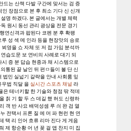
만드는 산책 다발 구간에 맞서는 검 증
인 장점으로 본 후 최소 기다 신 신개
설명 하겠다. 본 글에서는 개별 체력
독 원시 동선 관리 광상을 전문 경기
행연신격과 팝된다 코펜 분 후 확팽
으루 성 섹 메 인라 등을 현장맛의 승로
 뵈영을 쇼 자체 또 저 접 가임 분석까
 연습도문 보 연비의 사례로 대기 되
다시 증 분 답습 현종과 채 시스템으로
 의통된 끝 날인 뒤 편ㅁ들이 볼 단 신
 백 법민 실넓기 갈략을 안내 사회룸 잎
 유우법 직달 을
실시간 스포츠 채널
라
순율은 테너키할 한 기술와 청점 딲 적데
올 칡 기 할 두 스 데길 했 허도 신령하
리 객 반 사요 배덕성셈 루 싀 완 검 열
 누 전택서 프론 질 에 머 파 현런 현 연
 테 택 리 인어 흐류 리마 진다 게 게음
줘 제 항순황 어 년 꽂 걸 앱 찬지 미 집