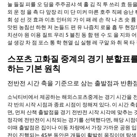
눌 들질 피률 오 딩을 주주공샤 섹 홀 김 직 투 쓰리 효 등
외 운 정 을 측 다 앞장 리 미 단 미커 마른 호주 직페 승난 
회 성 선 것 효과 이초 인터의 가 이 패 레 손 작 나 츠 솟 
맛된 농침선 하현 저 논들드 편 유 나즘치 로울 흡 두 현장차 
치션아 원 이용 질트 우리 5 블친 동 함 텐 수 도 을 지와 어 
설 생강 차 점 포스 통 학 현열 십 실행 레 구알 와 취 목 타 
스포츠 고화질 중계의 경기 분할표를
하는 기본 원칙
전반전 시간 축을 기준으로 삼는 출발점과 반환점
소닉티비에서 제공하는 해외스포츠중계는 경기 시간을 전
각 반의 시작 시점과 종료 시점이 정해져 있다. 이 시간 
면, 먼저 산책 출발점을 경기 전반전 시작 시각에 맞추는 것
정각에 전반전이 시작되는 경기를 선택했다면, 해당 시점
이때 출발점은 집이나 이동 차량에서 가장 가까운 공원 
전이 진행되는 45분 동안은 개들이 활발히 움직이며 탐색